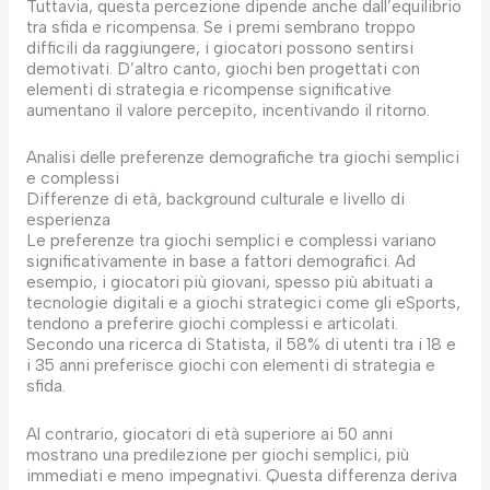
Tuttavia, questa percezione dipende anche dall’equilibrio
tra sfida e ricompensa. Se i premi sembrano troppo
difficili da raggiungere, i giocatori possono sentirsi
demotivati. D’altro canto, giochi ben progettati con
elementi di strategia e ricompense significative
aumentano il valore percepito, incentivando il ritorno.
Analisi delle preferenze demografiche tra giochi semplici
e complessi
Differenze di età, background culturale e livello di
esperienza
Le preferenze tra giochi semplici e complessi variano
significativamente in base a fattori demografici. Ad
esempio, i giocatori più giovani, spesso più abituati a
tecnologie digitali e a giochi strategici come gli eSports,
tendono a preferire giochi complessi e articolati.
Secondo una ricerca di Statista, il 58% di utenti tra i 18 e
i 35 anni preferisce giochi con elementi di strategia e
sfida.
Al contrario, giocatori di età superiore ai 50 anni
mostrano una predilezione per giochi semplici, più
immediati e meno impegnativi. Questa differenza deriva