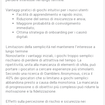
Vantaggi pratici di giochi intuitivi per i nuovi utenti
Facilità di apprendimento e rapido inizio;
Riduzione del senso di insicurezza e ansia;
Maggiore probabilità di coinvolgimento
immediato;
Ottima strategia di onboarding per i casinò
digitali.
Limitazioni della semplicità nel mantenere l’interesse a
lungo termine
Nonostante i vantaggi iniziali, i giochi troppo semplici
rischiano di perdere di attrattiva nel tempo. La
ripetitività, unita alla mancanza di elementi di sfida, può
portare i giocatori a cercare esperienze più stimolanti.
Secondo una ricerca di Gamblers Anonymous, circa il
40% dei giocatori che si limitano a giochi semplici
abbandona presto a causa della monotonia. La mancanza
di progressione o di obiettivi più complessi può ridurre la
motivazione e la fidelizzazione.
Effetti sulla percezione di rischio e sicurezza nei