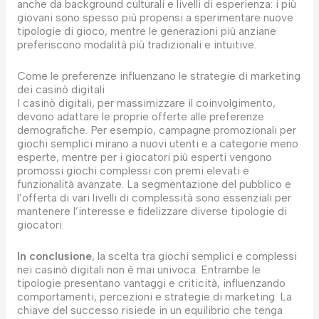
anche da background culturali e livelli di esperienza: i più
giovani sono spesso più propensi a sperimentare nuove
tipologie di gioco, mentre le generazioni più anziane
preferiscono modalità più tradizionali e intuitive.
Come le preferenze influenzano le strategie di marketing
dei casinò digitali
I casinò digitali, per massimizzare il coinvolgimento,
devono adattare le proprie offerte alle preferenze
demografiche. Per esempio, campagne promozionali per
giochi semplici mirano a nuovi utenti e a categorie meno
esperte, mentre per i giocatori più esperti vengono
promossi giochi complessi con premi elevati e
funzionalità avanzate. La segmentazione del pubblico e
l’offerta di vari livelli di complessità sono essenziali per
mantenere l’interesse e fidelizzare diverse tipologie di
giocatori.
In conclusione
, la scelta tra giochi semplici e complessi
nei casinò digitali non è mai univoca. Entrambe le
tipologie presentano vantaggi e criticità, influenzando
comportamenti, percezioni e strategie di marketing. La
chiave del successo risiede in un equilibrio che tenga