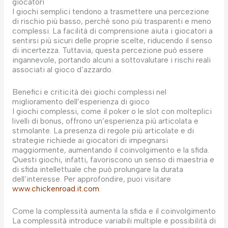
giocatori
I giochi semplici tendono a trasmettere una percezione
di rischio più basso, perché sono più trasparenti e meno
complessi. La facilità di comprensione aiuta i giocatori a
sentirsi più sicuri delle proprie scelte, riducendo il senso
di incertezza. Tuttavia, questa percezione può essere
ingannevole, portando alcuni a sottovalutare i rischi reali
associati al gioco d’azzardo.
Benefici e criticità dei giochi complessi nel
miglioramento dell’esperienza di gioco
I giochi complessi, come il poker o le slot con molteplici
livelli di bonus, offrono un’esperienza più articolata e
stimolante. La presenza di regole più articolate e di
strategie richiede ai giocatori di impegnarsi
maggiormente, aumentando il coinvolgimento e la sfida.
Questi giochi, infatti, favoriscono un senso di maestria e
di sfida intellettuale che può prolungare la durata
dell’interesse. Per approfondire, puoi visitare
www.chickenroad.it.com
.
Come la complessità aumenta la sfida e il coinvolgimento
La complessità introduce variabili multiple e possibilità di