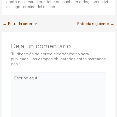
conto delle caratteristiche del pubblico e degli obiettivi
di lungo termine del casinò.
←
Entrada anterior
Entrada siguiente
→
Deja un comentario
Tu dirección de correo electrónico no será
publicada.
Los campos obligatorios están marcados
con
*
Escribe
aquí...