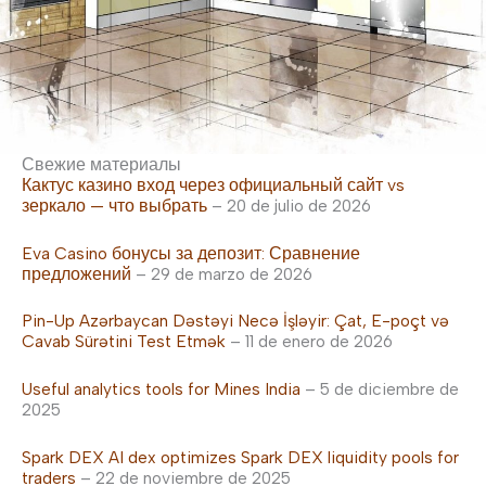
Свежие материалы
Кактус казино вход через официальный сайт vs
зеркало — что выбрать
– 20 de julio de 2026
Eva Casino бонусы за депозит: Сравнение
предложений
– 29 de marzo de 2026
Pin-Up Azərbaycan Dəstəyi Necə İşləyir: Çat, E-poçt və
Cavab Sürətini Test Etmək
– 11 de enero de 2026
Useful analytics tools for Mines India
– 5 de diciembre de
2025
Spark DEX AI dex optimizes Spark DEX liquidity pools for
traders
– 22 de noviembre de 2025