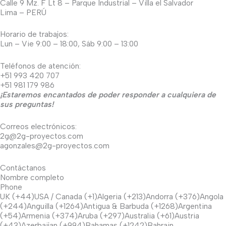
Calle 9 Mz. F Lt 8 – Parque Industrial – Villa el Salvador
Lima – PERÚ
Horario de trabajos:
Lun – Vie 9:00 – 18:00, Sáb 9:00 – 13:00
Teléfonos de atención:
+51 993 420 707
+51 981 179 986
¡Estaremos encantados de poder responder a cualquiera de
sus preguntas!
Correos electrónicos:
2g@2g-proyectos.com
agonzales@2g-proyectos.com
Contáctanos
Nombre completo
Phone
UK (+44)USA / Canada (+1)Algeria (+213)Andorra (+376)Angola
(+244)Anguilla (+1264)Antigua & Barbuda (+1268)Argentina
(+54)Armenia (+374)Aruba (+297)Australia (+61)Austria
(+43)Azerbaijan (+994)Bahamas (+1242)Bahrain