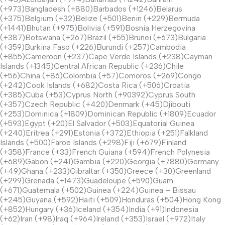
(+973)Bangladesh (+880)Barbados (+1246)Belarus
(+375)Belgium (+32)Belize (+501)Benin (+229)Bermuda
(+1441)Bhutan (+975)Bolivia (+591)Bosnia Herzegovina
(+387)Botswana (+267)Brazil (+55)Brunei (+673)Bulgaria
(+359)Burkina Faso (+226)Burundi (+257)Cambodia
(+855)Cameroon (+237)Cape Verde Islands (+238)Cayman
Islands (+1345)Central African Republic (+236)Chile
(+56)China (+86)Colombia (+57)Comoros (+269)Congo
(+242)Cook Islands (+682)Costa Rica (+506)Croatia
(+385)Cuba (+53)Cyprus North (+90392)Cyprus South
(+357)Czech Republic (+420)Denmark (+45)Djibouti
(+253)Dominica (+1809)Dominican Republic (+1809)Ecuador
(+593)Egypt (+20)El Salvador (+503)Equatorial Guinea
(+240)Eritrea (+291)Estonia (+372)Ethiopia (+251)Falkland
Islands (+500)Faroe Islands (+298)Fiji (+679)Finland
(+358)France (+33)French Guiana (+594)French Polynesia
(+689)Gabon (+241)Gambia (+220)Georgia (+7880)Germany
(+49)Ghana (+233)Gibraltar (+350)Greece (+30)Greenland
(+299)Grenada (+1473)Guadeloupe (+590)Guam
(+671)Guatemala (+502)Guinea (+224)Guinea – Bissau
(+245)Guyana (+592)Haiti (+509)Honduras (+504)Hong Kong
(+852)Hungary (+36)Iceland (+354)India (+91)Indonesia
(+62)Iran (+98)Iraq (+964)Ireland (+353)Israel (+972)Italy