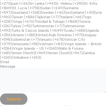
(+27)Spain (+34)Sri Lanka (+94)St. Helena (+290)St. Kitts
(+1869)St. Lucia (+1758)Sudan (+249)Suriname
(+597)Swaziland (+268)Sweden (+46)Switzerland (+41)Syria
(+963)Taiwan (+886)Tajikstan (+7)Thailand (+66)Togo
(+228)Tonga (+676)Trinidad & Tobago (+1868)Tunisia
(+216)Turkey (+90)Turkmenistan (+7)Turkmenistan
(+993)Turks & Caicos Islands (+1649)Tuvalu (+688)Uganda
(+256)Ukraine (+380)United Arab Emirates (+971)Uruguay
(+598)Uzbekistan (+7)Vanuatu (+678)Vatican City
(+379)Venezuela (+58)Vietnam (+84)Virgin Islands – British
(+1284)Virgin Islands – US (+1340)Wallis & Futuna
(+681)Yemen (North)(+969)Yemen (South)(+967)Zambia
(+260)Zimbabwe (+263)
Email
Message
Submit