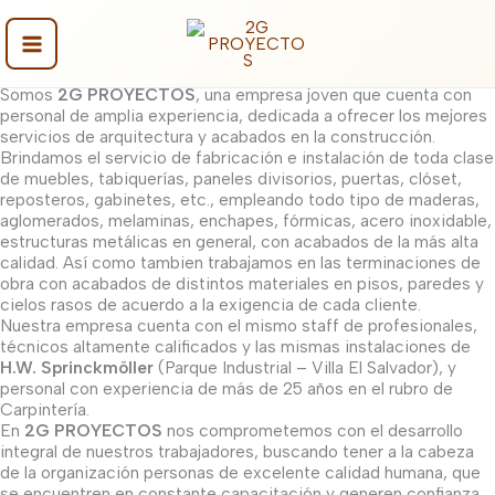
Ir
¡Mobiliario con acabados de primera calidad al alcance de
al
todos!
contenido
Arquitectura y construcción desde 2017
Main
Nosotros
Somos
2G PROYECTOS
, una empresa joven que cuenta con
Menu
personal de amplia experiencia, dedicada a ofrecer los mejores
servicios de arquitectura y acabados en la construcción.
Brindamos el servicio de fabricación e instalación de toda clase
de muebles, tabiquerías, paneles divisorios, puertas, clóset,
reposteros, gabinetes, etc., empleando todo tipo de maderas,
aglomerados, melaminas, enchapes, fórmicas, acero inoxidable,
estructuras metálicas en general, con acabados de la más alta
calidad. Así como tambien trabajamos en las terminaciones de
obra con acabados de distintos materiales en pisos, paredes y
cielos rasos de acuerdo a la exigencia de cada cliente.
Nuestra empresa cuenta con el mismo staff de profesionales,
técnicos altamente calificados y las mismas instalaciones de
H.W. Sprinckmöller
(Parque Industrial – Villa El Salvador), y
personal con experiencia de más de 25 años en el rubro de
Carpintería.
En
2G PROYECTOS
nos comprometemos con el desarrollo
integral de nuestros trabajadores, buscando tener a la cabeza
de la organización personas de excelente calidad humana, que
se encuentren en constante capacitación y generen confianza