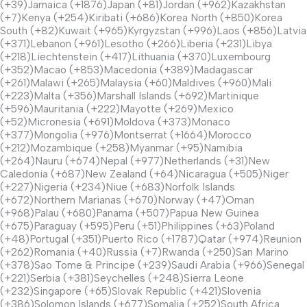
(+39)Jamaica (+1876)Japan (+81)Jordan (+962)Kazakhstan
(+7)Kenya (+254)Kiribati (+686)Korea North (+850)Korea
South (+82)Kuwait (+965)Kyrgyzstan (+996)Laos (+856)Latvia
(+371)Lebanon (+961)Lesotho (+266)Liberia (+231)Libya
(+218)Liechtenstein (+417)Lithuania (+370)Luxembourg
(+352)Macao (+853)Macedonia (+389)Madagascar
(+261)Malawi (+265)Malaysia (+60)Maldives (+960)Mali
(+223)Malta (+356)Marshall Islands (+692)Martinique
(+596)Mauritania (+222)Mayotte (+269)Mexico
(+52)Micronesia (+691)Moldova (+373)Monaco
(+377)Mongolia (+976)Montserrat (+1664)Morocco
(+212)Mozambique (+258)Myanmar (+95)Namibia
(+264)Nauru (+674)Nepal (+977)Netherlands (+31)New
Caledonia (+687)New Zealand (+64)Nicaragua (+505)Niger
(+227)Nigeria (+234)Niue (+683)Norfolk Islands
(+672)Northern Marianas (+670)Norway (+47)Oman
(+968)Palau (+680)Panama (+507)Papua New Guinea
(+675)Paraguay (+595)Peru (+51)Philippines (+63)Poland
(+48)Portugal (+351)Puerto Rico (+1787)Qatar (+974)Reunion
(+262)Romania (+40)Russia (+7)Rwanda (+250)San Marino
(+378)Sao Tome & Principe (+239)Saudi Arabia (+966)Senegal
(+221)Serbia (+381)Seychelles (+248)Sierra Leone
(+232)Singapore (+65)Slovak Republic (+421)Slovenia
(+386)Solomon Islands (+677)Somalia (+252)South Africa