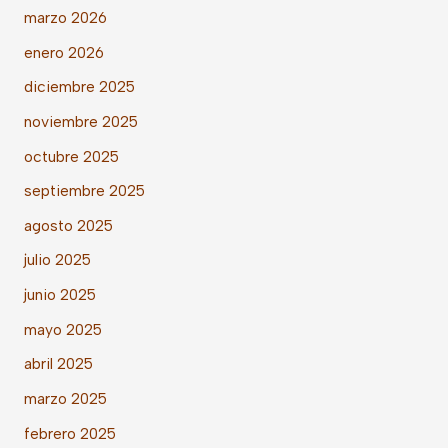
marzo 2026
enero 2026
diciembre 2025
noviembre 2025
octubre 2025
septiembre 2025
agosto 2025
julio 2025
junio 2025
mayo 2025
abril 2025
marzo 2025
febrero 2025