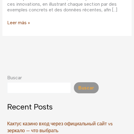
ces innovations, en illustrant chaque section par des
exemples concrets et des données récentes, afin […]
Analyse
Leer más »
des
technologies
innovantes
intégrées
aux
casinos
en
ligne
modernes
Buscar
Buscar
Recent Posts
Кактус казино вход через официальный сайт vs
зеркало — что выбрать