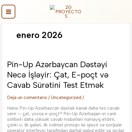
Ir
al
contenido
Main
Menu
enero 2026
Pin-Up Azərbaycan Dəstəyi
Necə İşləyir: Çat, E-poçt və
Cavab Sürətini Test Etmək
Deja un comentario
/
Uncategorized
/
Hansı Pin-Up Azərbaycan dəstək kanalı daha tez cavab
verir — çat, yoxsa e-poçt? Pin-Up Azerbaijan-ın canlı
söhbəti daha yüksək cavab nisbətləri nümayiş etdirir,
çünki o, ilk gələn, ilk xidmət prinsipi ilə işləyir və sorğular
operator interfeysi tərəfindən dərhal qəbul edilir və işçilər