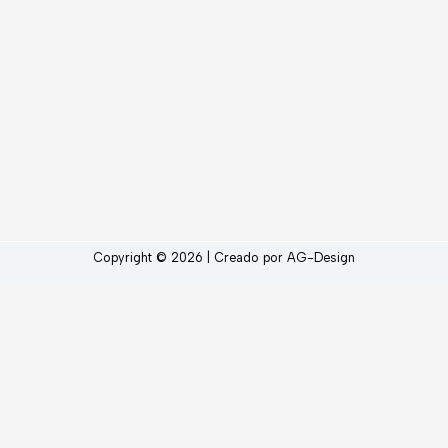
Copyright © 2026 | Creado por AG-Design
Свежие материалы
Кактус казино вход через официальный сайт vs
зеркало — что выбрать
(20 de julio de 2026)
Eva Casino бонусы за депозит: Сравнение
предложений
(29 de marzo de 2026)