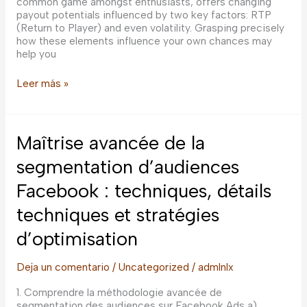
common game amongst enthusiasts, offers changing
payout potentials influenced by two key factors: RTP
(Return to Player) and even volatility. Grasping precisely
how these elements influence your own chances may
help you
Just
Leer más »
how
RTP
and
Unpredictability
Maîtrise avancée de la
Impact
Cryptoleo
segmentation d’audiences
Aviator
Facebook : techniques, détails
Game
Payouts
techniques et stratégies
d’optimisation
Deja un comentario
/
Uncategorized
/
admlnlx
1. Comprendre la méthodologie avancée de
segmentation des audiences sur Facebook Ads a)