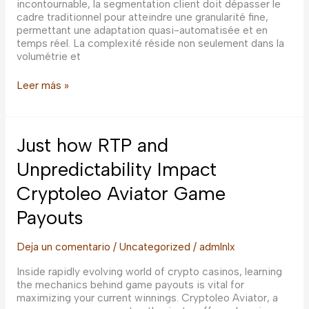
incontournable, la segmentation client doit dépasser le
cadre traditionnel pour atteindre une granularité fine,
permettant une adaptation quasi-automatisée et en
temps réel. La complexité réside non seulement dans la
volumétrie et
Optimisation
Leer más »
avancée
de
la
segmentation
Just how RTP and
client
:
Unpredictability Impact
techniques,
Cryptoleo Aviator Game
processus
et
Payouts
applications
pour
une
Deja un comentario
/
Uncategorized
/
admlnlx
personnalisation
marketing
Inside rapidly evolving world of crypto casinos, learning
de
the mechanics behind game payouts is vital for
niveau
maximizing your current winnings. Cryptoleo Aviator, a
expert