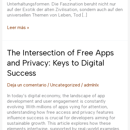
Unterhaltungsformen. Die Faszination beruht nicht nur
auf der Exotik der alten Zivilisation, sondern auch auf den
universellen Themen von Leben, Tod […]
Die
Leer más »
Faszination
Ägyptischer
Mythologie
in
The Intersection of Free Apps
moderner
Unterhaltung
and Privacy: Keys to Digital
Success
Deja un comentario
/
Uncategorized
/
admlnlx
In today’s digital economy, the landscape of app
development and user engagement is constantly
evolving. With millions of apps vying for attention,
understanding how free access and privacy features
influence success is crucial for developers aiming for
sustainable growth. This article explores how these
elements intertwine, supported by real-world examples