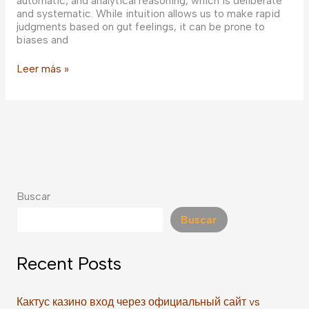
automatic, and analytical reasoning, which is deliberate
and systematic. While intuition allows us to make rapid
judgments based on gut feelings, it can be prone to
biases and
Unlocking
Leer más »
Human
Intuition:
How
Math
Reveals
Our
Hidden
Biases
Buscar
Buscar
Recent Posts
Кактус казино вход через официальный сайт vs