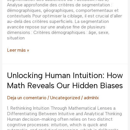
Analyse approfondie des critères de segmentation :
démographiques, géographiques, comportementaux et
contextuels Pour optimiser la ciblage, il est crucial d’aller
au-delà des critères superficiels. La segmentation
avancée repose sur une analyse fine de plusieurs
dimensions : Critères démographiques : âge, sexe,
situation
Maîtrise
Leer más »
avancée
de
la
segmentation
Unlocking Human Intuition: How
d’audiences
Facebook
Math Reveals Our Hidden Biases
:
techniques,
Deja un comentario
/
Uncategorized
/
admlnlx
détails
techniques
1. Rethinking Intuition Through Mathematical Lenses a.
et
Differentiating Between Intuitive and Analytical Thinking
stratégies
Human decision-making often relies on two distinct
d’optimisation
cognitive processes: intuition, which is quick and