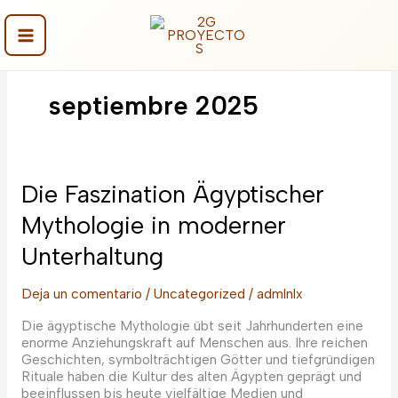
Ir
al
contenido
Main
Menu
septiembre 2025
Die Faszination Ägyptischer
Mythologie in moderner
Unterhaltung
Deja un comentario
/
Uncategorized
/
admlnlx
Die ägyptische Mythologie übt seit Jahrhunderten eine
enorme Anziehungskraft auf Menschen aus. Ihre reichen
Geschichten, symbolträchtigen Götter und tiefgründigen
Rituale haben die Kultur des alten Ägypten geprägt und
beeinflussen bis heute vielfältige Medien und