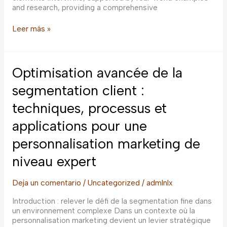
and research, providing a comprehensive
The
Leer más »
Intersection
of
Free
Apps
Optimisation avancée de la
and
Privacy:
segmentation client :
Keys
techniques, processus et
to
Digital
applications pour une
Success
personnalisation marketing de
niveau expert
Deja un comentario
/
Uncategorized
/
admlnlx
Introduction : relever le défi de la segmentation fine dans
un environnement complexe Dans un contexte où la
personnalisation marketing devient un levier stratégique