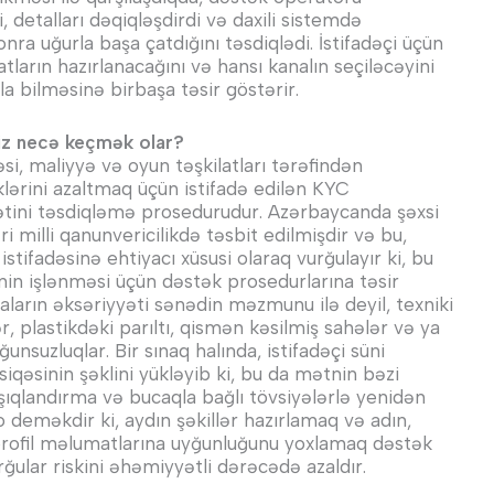
 detalları dəqiqləşdirdi və daxili sistemdə
nra uğurla başa çatdığını təsdiqlədi. İstifadəçi üçün
rın hazırlanacağını və hansı kanalın seçiləcəyini
la bilməsinə birbaşa təsir göstərir.
iz necə keçmək olar?
, maliyyə və oyun təşkilatları tərəfindən
isklərini azaltmaq üçün istifadə edilən KYC
yyətini təsdiqləmə prosedurudur. Azərbaycanda şəxsi
 milli qanunvericilikdə təsbit edilmişdir və bu,
tifadəsinə ehtiyacı xüsusi olaraq vurğulayır ki, bu
inin işlənməsi üçün dəstək prosedurlarına təsir
ların əksəriyyəti sənədin məzmunu ilə deyil, texniki
r, plastikdəki parıltı, qismən kəsilmiş sahələr və ya
unsuzluqlar. Bir sınaq halında, istifadəçi süni
siqəsinin şəklini yükləyib ki, bu da mətnin bəzi
işıqlandırma və bucaqla bağlı tövsiyələrlə yenidən
 deməkdir ki, aydın şəkillər hazırlamaq və adın,
 profil məlumatlarına uyğunluğunu yoxlamaq dəstək
ular riskini əhəmiyyətli dərəcədə azaldır.