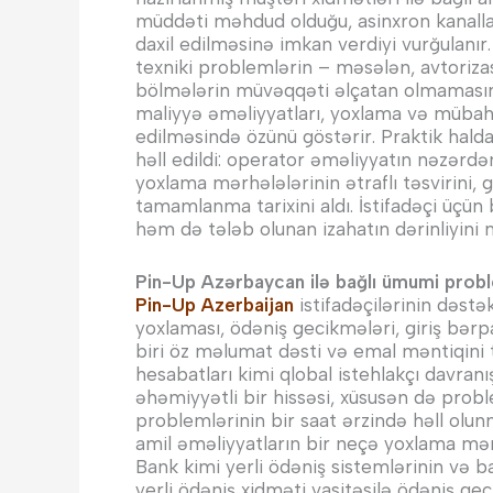
müddəti məhdud olduğu, asinxron kanalları
daxil edilməsinə imkan verdiyi vurğulanı
texniki problemlərin – məsələn, avtorizas
bölmələrin müvəqqəti əlçatan olmamasının
maliyyə əməliyyatları, yoxlama və mübahisə
edilməsində özünü göstərir. Praktik halda
həll edildi: operator əməliyyatın nəzərdən k
yoxlama mərhələlərinin ətraflı təsvirini
tamamlanma tarixini aldı. İstifadəçi üçün 
həm də tələb olunan izahatın dərinliyini 
Pin-Up Azərbaycan ilə bağlı ümumi probl
Pin-Up Azerbaijan
istifadəçilərinin dəstə
yoxlaması, ödəniş gecikmələri, giriş bərpas
biri öz məlumat dəsti və emal məntiqini t
hesabatları kimi qlobal istehlakçı davranışı
əhəmiyyətli bir hissəsi, xüsusən də probl
problemlərinin bir saat ərzində həll olun
amil əməliyyatların bir neçə yoxlama mə
Bank kimi yerli ödəniş sistemlərinin və ban
yerli ödəniş xidməti vasitəsilə ödəniş ge