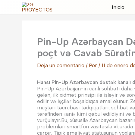
Ir
Inicio
al
contenido
Pin-Up Azərbaycan Dəs
poçt və Cavab Sürəti
Deja un comentario
/ Por
/
11 de enero d
Hansı Pin-Up Azərbaycan dəstək kanalı d
Pin-Up Azerbaijan-ın canlı söhbəti daha y
gələn, ilk xidmət prinsipi ilə işləyir və s
edilir və işçilər boşaldıqca emal olunur
müştəri təcrübəsi tədqiqatları, söhbət və
tərəfindən «ani» kimi qəbul edildiyini və
vurğulayır.Bu, xüsusilə Azərbaycan bazarın
problemləri smartfon vasitəsilə «burada 
çarpır. Tipik əməliyyat statusunun yoxla