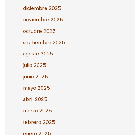
diciembre 2025
noviembre 2025
octubre 2025
septiembre 2025
agosto 2025
julio 2025
junio 2025
mayo 2025
abril 2025
marzo 2025
febrero 2025
enero 2025