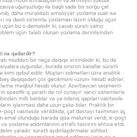
ında mobil istifadəçilərin və aktivliyin yüksək
izasiya uğursuzluğu ilə bağlı sadə bir sorğu çat
lənib, daha mürəkkəb əməliyyat yoxlama sualı isə
 və daxili sistemlə yoxlaması lazım olduğu üçün
 üçün bu o deməkdir ki, cavab sürəti yalnız
blem üçün tələb olunan yoxlama dərinliyindən
i nə qədərdir?
vab müddəti bir neçə dəqiqə ərzindədir ki, bu da
yalara uyğundur, burada sinxron kanallar sürətli
tə kimi qəbul edilir. Müştəri xidmətləri üzrə analitik
da beş dəqiqədən çox gecikməni «uzun» hesab edirlər,
özləmə məqbul hesab olunur. Azərbaycan seqmenti
n spesifik iş şəraiti də rol oynayır: xarici sistemlərlə
indən milli banklar və ya ödəniş qapıları vasitəsilə
uların işlənməsi daha uzun çəkə bilər. Praktik bir
e-poçt vasitəsilə verildikdə, çat dəstəyi təxminən üç
ın emal olunduğu barədə qısa məlumat verdi, e-poçt
ə yoxlama addımlarının ətraflı təsvirini ehtiva etdi.
delini yaradır: sürətli aydınlaşdırmalar söhbət
 izahatlar və yazışmaların qeyd edilməsi üçün isə e-