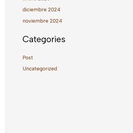
diciembre 2024
noviembre 2024
Categories
Post
Uncategorized