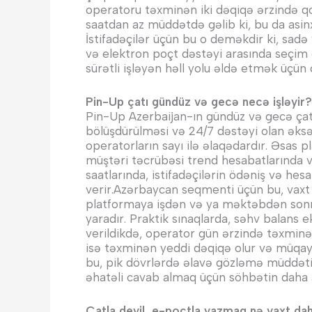
operatoru təxminən iki dəqiqə ərzində qo
saatdan az müddətdə gəlib ki, bu da asinx
İstifadəçilər üçün bu o deməkdir ki, sad
və elektron poçt dəstəyi arasında seçi
sürətli işləyən həll yolu əldə etmək üçün 
Pin-Up çatı gündüz və gecə necə işləyir?
Pin-Up Azerbaijan-ın gündüz və gecə çat 
bölüşdürülməsi və 24/7 dəstəyi olan əksə
operatorların sayı ilə əlaqədardır. Əsas
müştəri təcrübəsi trend hesabatlarında v
saatlarında, istifadəçilərin ödəniş və he
verir.Azərbaycan seqmenti üçün bu, vaxt vər
platformaya işdən və ya məktəbdən sonra
yaradır. Praktik sınaqlarda, səhv balans 
verildikdə, operator gün ərzində təxmin
isə təxminən yeddi dəqiqə olur və müqayisə
bu, pik dövrlərdə əlavə gözləmə müddət
əhatəli cavab almaq üçün söhbətin daha
Çatla deyil, e-poçtla yazmaq nə vaxt dah