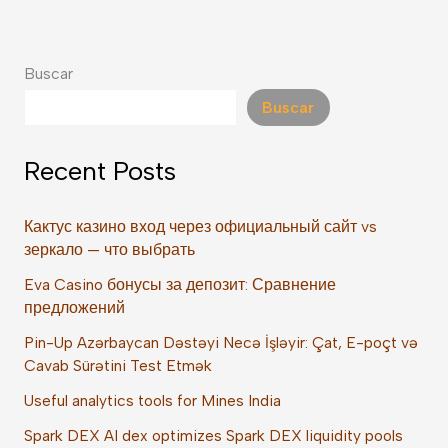
Buscar
Buscar
Recent Posts
Кактус казино вход через официальный сайт vs
зеркало — что выбрать
Eva Casino бонусы за депозит: Сравнение
предложений
Pin-Up Azərbaycan Dəstəyi Necə İşləyir: Çat, E-poçt və
Cavab Sürətini Test Etmək
Useful analytics tools for Mines India
Spark DEX AI dex optimizes Spark DEX liquidity pools