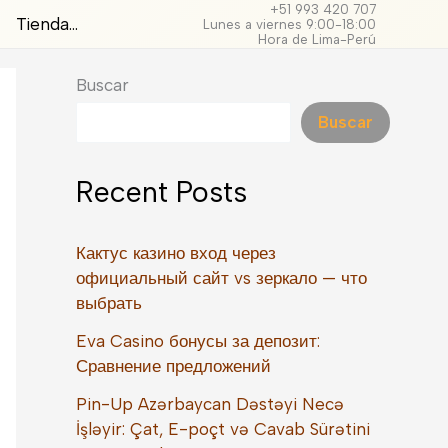
+51 993 420 707
Tienda…
Lunes a viernes 9:00-18:00
Hora de Lima-Perú
Buscar
Buscar
Recent Posts
Кактус казино вход через
официальный сайт vs зеркало — что
выбрать
Eva Casino бонусы за депозит:
Сравнение предложений
Pin-Up Azərbaycan Dəstəyi Necə
İşləyir: Çat, E-poçt və Cavab Sürətini