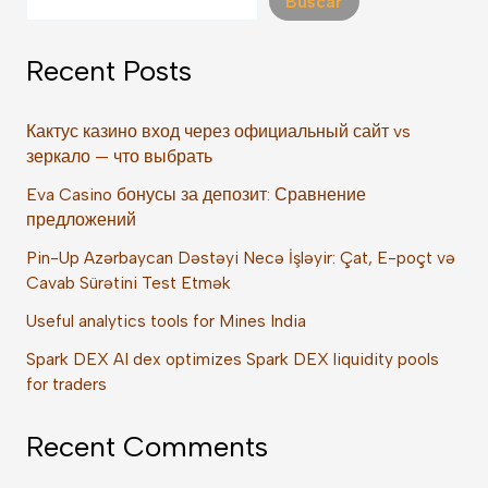
Buscar
Recent Posts
Кактус казино вход через официальный сайт vs
зеркало — что выбрать
Eva Casino бонусы за депозит: Сравнение
предложений
Pin-Up Azərbaycan Dəstəyi Necə İşləyir: Çat, E-poçt və
Cavab Sürətini Test Etmək
Useful analytics tools for Mines India
Spark DEX AI dex optimizes Spark DEX liquidity pools
for traders
Recent Comments