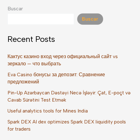
Buscar
Buscar
Recent Posts
Кактус казино вход через официальный сайт vs
зеркало — что выбрать
Eva Casino бонусы за депозит: Сравнение
предложений
Pin-Up Azərbaycan Dəstəyi Necə İşləyir: Çat, E-poçt və
Cavab Sürətini Test Etmək
Useful analytics tools for Mines India
Spark DEX AI dex optimizes Spark DEX liquidity pools
for traders