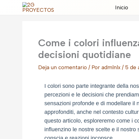
Ir
Inicio
al
contenido
Come i colori influenz
decisioni quotidiane
Deja un comentario
/ Por
admlnlx
/
5 de 
I colori sono parte integrante della no
percezioni e le decisioni che prendiam
sensazioni profonde e di modellare il 
approfonditi, anche nel contesto cultural
questo articolo, esploreremo come i co
influenzino le nostre scelte e il nostr
conscia e reazioni inconsce.