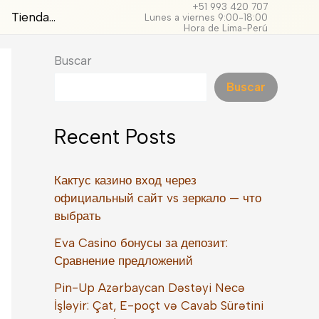
+51 993 420 707
Tienda…
Lunes a viernes 9:00-18:00
Hora de Lima-Perú
Buscar
Buscar
Recent Posts
Кактус казино вход через
официальный сайт vs зеркало — что
выбрать
Eva Casino бонусы за депозит:
Сравнение предложений
Pin-Up Azərbaycan Dəstəyi Necə
İşləyir: Çat, E-poçt və Cavab Sürətini